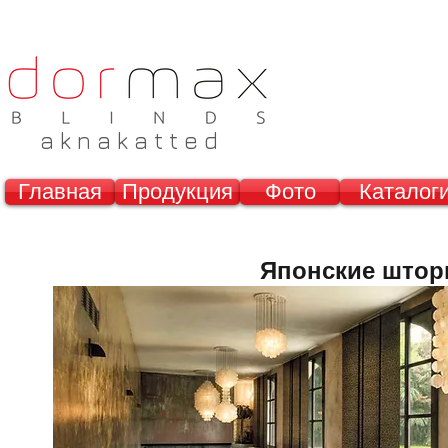
a k n a k a t t e d
Главная
Продукция
Фото
Каталог
Японские што