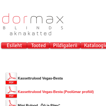
a k n a k a t t e d
Esileht
Tooted
Pildigalerii
Kataloogi
Kassettrulood Vegas-Besta
Kassettrulood Vegas-Besta (Poolümar profiiil)
Mini Rulood „Öö ja Päev“