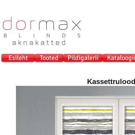
a k n a k a t t e d
Esileht
Tooted
Pildigalerii
Kataloogi
Kassettruloo