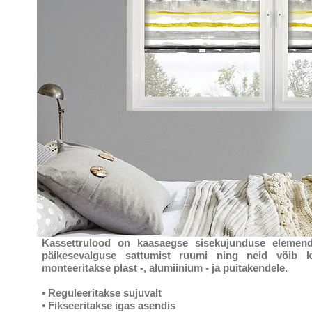
Kassettrulood on kaasaegse sisekujunduse elemendi
päikesevalguse sattumist ruumi ning neid võib ka
monteeritakse plast -, alumiinium - ja puitakendele.
• Reguleeritakse sujuvalt
• Fikseeritakse igas asendis