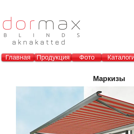
a k n a k a t t e d
Главная
Продукция
Фото
Каталог
Маркизы